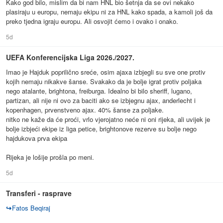
Kako god bilo, mislim da bi nam HNL bio šetnja da se ovi nekako
plasiraju u europu, nemaju ekipu ni za HNL kako spada, a kamoli još da
preko tjedna igraju europu. Ali osvojit ćemo i ovako i onako.
5d
UEFA Konferencijska Liga 2026./2027.
Imao je Hajduk poprilično sreće, osim ajaxa izbjegli su sve one protiv
kojih nemaju nikakve šanse. Svakako da je bolje igrat protiv poljaka
nego atalante, brightona, freiburga. Idealno bi bilo sheriff, lugano,
partizan, ali nije ni ovo za baciti ako se izbjegnu ajax, anderlecht i
kopenhagen, prvenstveno ajax. 40% šanse za poljake.
nitko ne kaže da će proći, vrlo vjerojatno neće ni oni rijeka, ali uvijek je
bolje izbjeći ekipe iz liga petice, brightonove rezerve su bolje nego
hajdukova prva ekipa
Rijeka je lošije prošla po meni.
5d
Transferi - rasprave
↪
Fatos Beqiraj