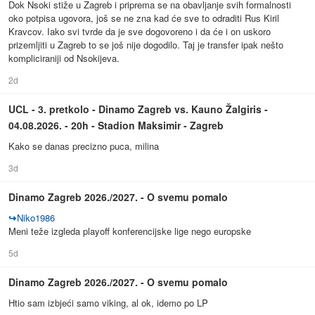
Dok Nsoki stiže u Zagreb i priprema se na obavljanje svih formalnosti
oko potpisa ugovora, još se ne zna kad će sve to odraditi Rus Kiril
Kravcov. Iako svi tvrde da je sve dogovoreno i da će i on uskoro
prizemljiti u Zagreb to se još nije dogodilo. Taj je transfer ipak nešto
kompliciraniji od Nsokijeva.
2d
UCL - 3. pretkolo - Dinamo Zagreb vs. Kauno Žalgiris -
04.08.2026. - 20h - Stadion Maksimir - Zagreb
Kako se danas precizno puca, milina
3d
Dinamo Zagreb 2026./2027. - O svemu pomalo
↪
Niko1986
Meni teže izgleda playoff konferencijske lige nego europske
5d
Dinamo Zagreb 2026./2027. - O svemu pomalo
Htio sam izbjeći samo viking, al ok, idemo po LP