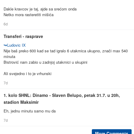
Dakle kravcov je taj, ajde sa srećom onda
Netko mora rasteretiti mišića
6d
Transferi - rasprave
↪
Ludovic IX
Nije baš preko 600 kad se tad igralo 6 utakmica ukupno, znači max 540
minuta
Bistrović nam zabio u zadnjoj utakmici u skupini
Ali svejedno i to je vrhunski
7d
1. kolo SHNL: Dinamo - Slaven Belupo, petak 31.7. u 20h,
stadion Maksimir
Eh, jednu minutu samo mu da
7d
More Comments