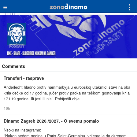
≡
⋮
Comments
Transferi - rasprave
Anderlecht hladno protiv hammarbyja u europskoj utakmici stavi na oba
krila dečke od 17 godina, jučer protiv paoka na teškom gostovanju krila
17 i 19 godina. Ili jesi ili nisi. Pobijedili obje.
16h
Dinamo Zagreb 2026./2027. - O svemu pomalo
Nsoki na instagramu:
"Nakon sedam godina u Paris Saint-Germainu, vrijeme je da okrenem