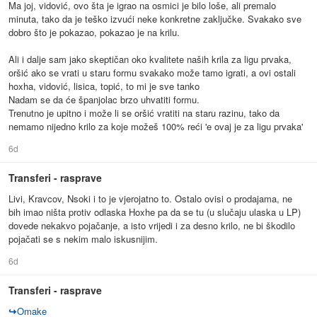
Ma joj, vidović, ovo šta je igrao na osmici je bilo loše, ali premalo
minuta, tako da je teško izvući neke konkretne zaključke. Svakako sve
dobro što je pokazao, pokazao je na krilu.
Ali i dalje sam jako skeptičan oko kvalitete naših krila za ligu prvaka,
oršić ako se vrati u staru formu svakako može tamo igrati, a ovi ostali
hoxha, vidović, lisica, topić, to mi je sve tanko
Nadam se da će španjolac brzo uhvatiti formu.
Trenutno je upitno i može li se oršić vratiti na staru razinu, tako da
nemamo nijedno krilo za koje možeš 100% reći 'e ovaj je za ligu prvaka'
6d
Transferi - rasprave
Livi, Kravcov, Nsoki i to je vjerojatno to. Ostalo ovisi o prodajama, ne
bih imao ništa protiv odlaska Hoxhe pa da se tu (u slučaju ulaska u LP)
dovede nekakvo pojačanje, a isto vrijedi i za desno krilo, ne bi škodilo
pojačati se s nekim malo iskusnijim.
6d
Transferi - rasprave
↪
Omake