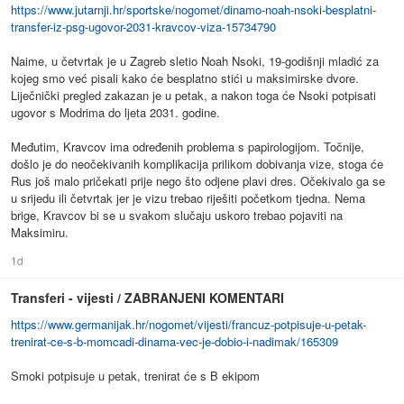
https://www.jutarnji.hr/sportske/nogomet/dinamo-noah-nsoki-besplatni-
transfer-iz-psg-ugovor-2031-kravcov-viza-15734790
Naime, u četvrtak je u Zagreb sletio Noah Nsoki, 19-godišnji mladić za
kojeg smo već pisali kako će besplatno stići u maksimirske dvore.
Liječnički pregled zakazan je u petak, a nakon toga će Nsoki potpisati
ugovor s Modrima do ljeta 2031. godine.
Međutim, Kravcov ima određenih problema s papirologijom. Točnije,
došlo je do neočekivanih komplikacija prilikom dobivanja vize, stoga će
Rus još malo pričekati prije nego što odjene plavi dres. Očekivalo ga se
u srijedu ili četvrtak jer je vizu trebao riješiti početkom tjedna. Nema
brige, Kravcov bi se u svakom slučaju uskoro trebao pojaviti na
Maksimiru.
1d
Transferi - vijesti / ZABRANJENI KOMENTARI
https://www.germanijak.hr/nogomet/vijesti/francuz-potpisuje-u-petak-
trenirat-ce-s-b-momcadi-dinama-vec-je-dobio-i-nadimak/165309
Smoki potpisuje u petak, trenirat će s B ekipom