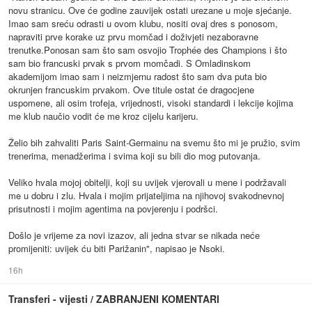
novu stranicu. Ove će godine zauvijek ostati urezane u moje sjećanje.
Imao sam sreću odrasti u ovom klubu, nositi ovaj dres s ponosom,
napraviti prve korake uz prvu momčad i doživjeti nezaboravne
trenutke.Ponosan sam što sam osvojio Trophée des Champions i što
sam bio francuski prvak s prvom momčadi. S Omladinskom
akademijom imao sam i neizmjernu radost što sam dva puta bio
okrunjen francuskim prvakom. Ove titule ostat će dragocjene
uspomene, ali osim trofeja, vrijednosti, visoki standardi i lekcije kojima
me klub naučio vodit će me kroz cijelu karijeru.
Želio bih zahvaliti Paris Saint-Germainu na svemu što mi je pružio, svim
trenerima, menadžerima i svima koji su bili dio mog putovanja.
Veliko hvala mojoj obitelji, koji su uvijek vjerovali u mene i podržavali
me u dobru i zlu. Hvala i mojim prijateljima na njihovoj svakodnevnoj
prisutnosti i mojim agentima na povjerenju i podršci.
Došlo je vrijeme za novi izazov, ali jedna stvar se nikada neće
promijeniti: uvijek ću biti Parižanin", napisao je Nsoki.
16h
Transferi - vijesti / ZABRANJENI KOMENTARI