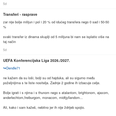
5d
Transferi - rasprave
zar nije bolje milijun i pol i 20 % od idućeg transfera nego 0 sad i 50-50
%
svaki transfer iz dinama skuplji od 5 milijuna bi nam se isplatio više na
taj način
5d
UEFA Konferencijska Liga 2026./2027.
↪
Dendle71
ne kažem da su loši, bolji su od hajduka, ali su sigurno među
poželjnijima s te liste nositelja. Zadnje 2 godine ih izbacuje celje.
Bolje igrati i s njima i s thunom nego s atalantom, brightonom, ajaxom,
anderlechtom,freiburgom, monacom, midtjyllandom...
Ali, kako i sam kažeš, nebitno jer ih nije ždrijeb spojio.