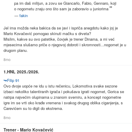
pa im daš milijun, a zovu se Giancarlo, Fabio, Gennaro, koji
o nogometu znaju ono što sam ja zaboravio u juniorima
—
fakin
Jel ima možda neka bakica da se javi i ispriča anegdotu kako joj je
Mario Kovačević pomogao skinuti mačku s drveta?
Mislim, kakve su ovo patetike, čovjek je trener Dinama, a mi već
mjesecima slušamo priče o njegovoj dobroti i skromnosti...nogomet je u
drugom planu.
8mo
1.HNL 2025./2026.
↪
Filip 91
Ovo dvoje uopće ne idu u istu rečenicu, Lokomotiva svake sezone
izbaci nekoliko talentiranih igrača i pokušava igrati nogomet, Gorica se
natrpa najvećim olupinama u znanom svemiru, a koncept nogometne
igre im se vrti oko krađe vremena i svakog drugog oblika ciganjenja, s
Carevićem su to digli do ekstrema.
8mo
Trener - Mario Kovačević