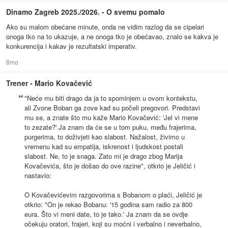
Dinamo Zagreb 2025./2026. - O svemu pomalo
Ako su malom obećane minute, onda ne vidim razlog da se cipelari
onoga tko na to ukazuje, a ne onoga tko je obećavao, znalo se kakva je
konkurencija i kakav je rezultatski imperativ.
8mo
Trener - Mario Kovačević
"Neće mu biti drago da ja to spominjem u ovom kontekstu,
ali Zvone Boban ga zove kad su počeli pregovori. Predstavi
mu se, a znate što mu kaže Mario Kovačević: 'Jel vi mene
to zezate?' Ja znam da će se u tom puku, među frajerima,
purgerima, to doživjeti kao slabost. Nažalost, živimo u
vremenu kad su empatija, iskrenost i ljudskost postali
slabost. Ne, to je snaga. Zato mi je drago zbog Marija
Kovačevića, što je došao do ove razine", otkrio je Jeličić i
nastavio:
O Kovačevićevim razgovorima s Bobanom o plaći, Jeličić je
otkrio: "On je rekao Bobanu: '15 godina sam radio za 800
eura. Što vi meni date, to je tako.' Ja znam da se ovdje
očekuju oratori, frajeri, koji su moćni i verbalno i neverbalno,