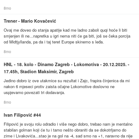
8mo
Trener - Mario Kovačević
Ovaj me doveo do stanja apatije kad me ladno zaboli quqi hoće li biti
smjenjen ili ne...napretka u igri nema niti će ga biti, još se čeka porcija
od Midtjyllanda, pa da i taj teret Europe skinemo s leđa.
8mo
HNL - 18. kolo - Dinamo Zagreb - Lokomotiva - 20.12.2025. -
17.45h, Stadion Maksimir, Zagreb
Jedino dobro iz ove utakmice su rezultat i Zajc, frapira činjenica da mi
nakon 6 mjeseci protiv zaista očajne Lokomotive doslovno ne
uspjevamo povezati tri dodavanja.
8mo
Ivan Filipović #44
Filipović je svoju rolu odradio i više nego dobro, trebao nam je mentalno
stabilan golman koji će tu i tamo nešto obraniti da se dokotrljamo do
zime i Livakovića...stao je na gol na -4, sad smo na +1, naravno da nije