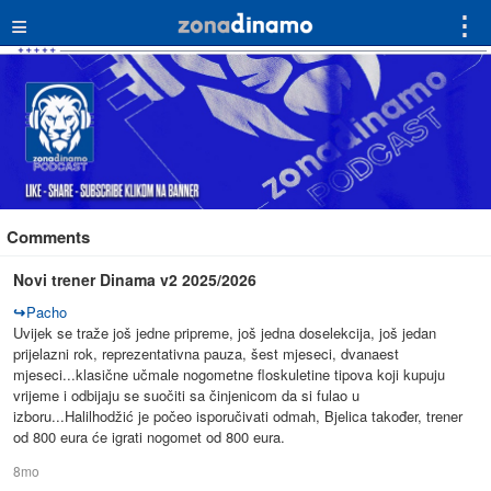
≡
⋮
Comments
Novi trener Dinama v2 2025/2026
↪
Pacho
Uvijek se traže još jedne pripreme, još jedna doselekcija, još jedan
prijelazni rok, reprezentativna pauza, šest mjeseci, dvanaest
mjeseci...klasične učmale nogometne floskuletine tipova koji kupuju
vrijeme i odbijaju se suočiti sa činjenicom da si fulao u
izboru...Halilhodžić je počeo isporučivati odmah, Bjelica također, trener
od 800 eura će igrati nogomet od 800 eura.
8mo